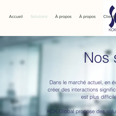
Accueil
Solutions
À propos
À propos
Client
Nos 
Dans le marché actuel, en évo
créer des interactions signifi
est plus diffici
KCK Global propose des solut